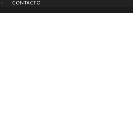
CONTACTO
125 cc
(
0
)
Botas
(
0
)
Boutique
(
0
)
Custom
(
0
)
Pantalones
(
0
)